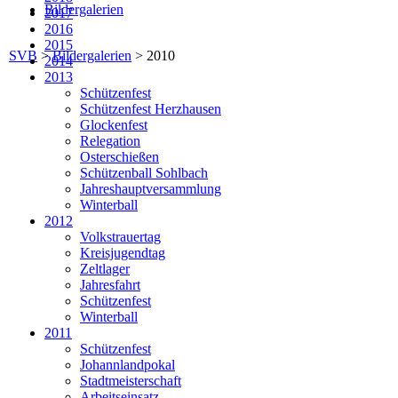
Bildergalerien
2017
2016
2015
SVB
>
Bildergalerien
>
2010
2014
2013
Schützenfest
Schützenfest Herzhausen
Glockenfest
Relegation
Osterschießen
Schützenball Sohlbach
Jahreshauptversammlung
Winterball
2012
Volkstrauertag
Kreisjugendtag
Zeltlager
Jahresfahrt
Schützenfest
Winterball
2011
Schützenfest
Johannlandpokal
Stadtmeisterschaft
Arbeitseinsatz