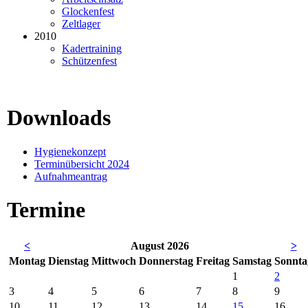
Glockenfest
Zeltlager
2010
Kadertraining
Schützenfest
Downloads
Hygienekonzept
Terminübersicht 2024
Aufnahmeantrag
Termine
<
August 2026
>
Mo
ntag
Di
enstag
Mi
ttwoch
Do
nnerstag
Fr
eitag
Sa
mstag
So
nnta
1
2
3
4
5
6
7
8
9
10
11
12
13
14
15
16