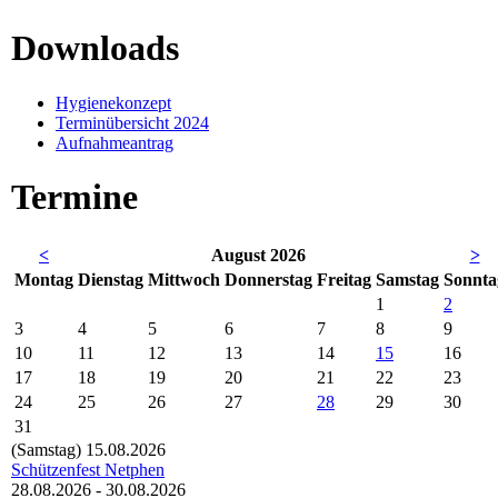
Downloads
Hygienekonzept
Terminübersicht 2024
Aufnahmeantrag
Termine
<
August 2026
>
Mo
ntag
Di
enstag
Mi
ttwoch
Do
nnerstag
Fr
eitag
Sa
mstag
So
nnta
1
2
3
4
5
6
7
8
9
10
11
12
13
14
15
16
17
18
19
20
21
22
23
24
25
26
27
28
29
30
31
(Samstag)
15.08.2026
Schützenfest Netphen
28.08.2026 - 30.08.2026