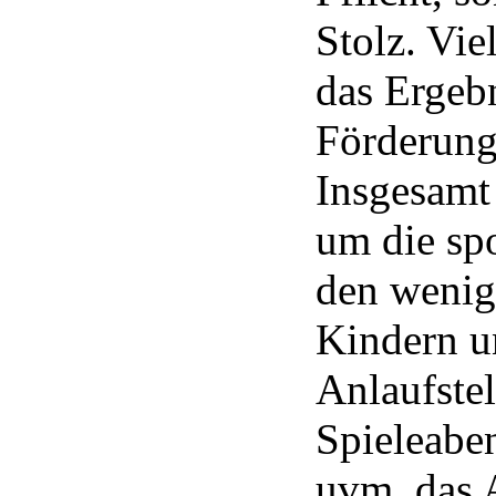
Stolz. Vie
das Ergeb
Förderung
Insgesamt 
um die spo
den wenige
Kindern u
Anlaufste
Spieleaben
uvm. das 