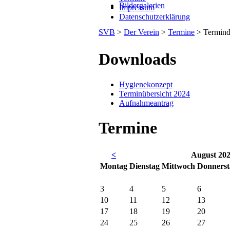
Bildergalerien
Impressum
Datenschutzerklärung
SVB
>
Der Verein
>
Termine
>
Termind
Downloads
Hygienekonzept
Terminübersicht 2024
Aufnahmeantrag
Termine
<
August 20
Mo
ntag
Di
enstag
Mi
ttwoch
Do
nners
3
4
5
6
10
11
12
13
17
18
19
20
24
25
26
27