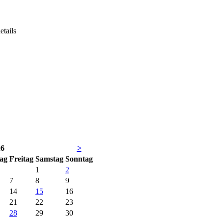
etails
26
>
tag
Fr
eitag
Sa
mstag
So
nntag
1
2
7
8
9
14
15
16
21
22
23
28
29
30